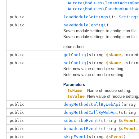
Aurora\Modules\TenantAdminPa
Aurora\Modules\FacebookAuthW
public
loadModuleSettings
(): 
Settings
public
saveModuleConfig
()
Saves module settings to config.json file.
Saves module settings to config.json file.
returns bool
public
getConfig
(
string 
$sName
, 
mixed
public
setConfig
(
string 
$sName
, 
strin
Sets new value of module setting.
Sets new value of module setting.
Parameters
$sName
Name of module setting.
$sValue
New value of module setting
public
denyMethodsCallByWebApi
(
array 
public
denyMethodCallByWebApi
(
string 
public
subscribeEvent
(
string 
$sEvent
,
public
broadcastEvent
(
string 
$sEvent
,
public
skipEvent
(
string 
$sEvent
)