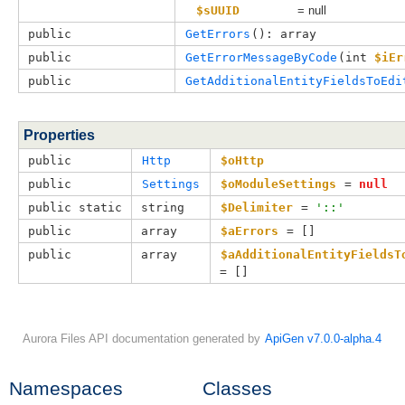
$sUUID
= null
public
GetErrors
(): array
public
GetErrorMessageByCode
(
int 
$iEr
public
GetAdditionalEntityFieldsToEdi
Properties
public
Http
$oHttp
public
Settings
$oModuleSettings
 = 
null
public static
string
$Delimiter
 = 
'::'
public
array
$aErrors
 = []
public
array
$aAdditionalEntityFieldsT
= []
Aurora Files API documentation generated by
ApiGen v7.0.0-alpha.4
Namespaces
Classes