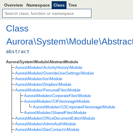
Overview
Namespace
Class
Tree
Class
Aurora
\
System
\
Module
\
Abstrac
abstract
Aurora\System\Module\AbstractModule
Aurora\Modules\ActivityHistory\Module
Aurora\Modules\OverrideUserSettings\Module
Aurora\Modules\Ios\Module
Aurora\Modules\Dropbox\Module
Aurora\Modules\PersonalFiles\Module
Aurora\Modules\CorporateFiles\Module
Aurora\Modules\S3Filestorage\Module
Aurora\Modules\S3CorporateFilestorage\Module
Aurora\Modules\SharedFiles\Module
Aurora\Modules\OfficeDocumentEditor\Module
Aurora\Modules\AdminAuth\Module
Aurora\Modules\DavContacts\Module