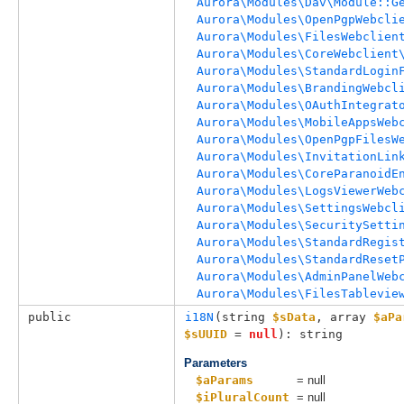
Aurora\Modules\Dav\Module::G
Aurora\Modules\OpenPgpWebcli
Aurora\Modules\FilesWebclien
Aurora\Modules\CoreWebclient
Aurora\Modules\StandardLogin
Aurora\Modules\BrandingWebcl
Aurora\Modules\OAuthIntegrat
Aurora\Modules\MobileAppsWeb
Aurora\Modules\OpenPgpFilesW
Aurora\Modules\InvitationLin
Aurora\Modules\CoreParanoidE
Aurora\Modules\LogsViewerWeb
Aurora\Modules\SettingsWebcl
Aurora\Modules\SecuritySetti
Aurora\Modules\StandardRegis
Aurora\Modules\StandardReset
Aurora\Modules\AdminPanelWeb
Aurora\Modules\FilesTablevie
public
i18N
(
string 
$sData
, 
array 
$aPa
$sUUID
 = 
null
): string
Parameters
$aParams
= null
$iPluralCount
= null