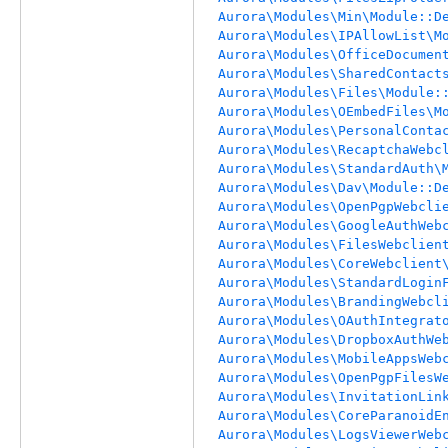
Aurora\Modules\Min\Module::D
Aurora\Modules\IPAllowList\M
Aurora\Modules\OfficeDocumen
Aurora\Modules\SharedContact
Aurora\Modules\Files\Module:
Aurora\Modules\OEmbedFiles\M
Aurora\Modules\PersonalConta
Aurora\Modules\RecaptchaWebc
Aurora\Modules\StandardAuth\
Aurora\Modules\Dav\Module::D
Aurora\Modules\OpenPgpWebcli
Aurora\Modules\GoogleAuthWeb
Aurora\Modules\FilesWebclien
Aurora\Modules\CoreWebclient
Aurora\Modules\StandardLogin
Aurora\Modules\BrandingWebcl
Aurora\Modules\OAuthIntegrat
Aurora\Modules\DropboxAuthWe
Aurora\Modules\MobileAppsWeb
Aurora\Modules\OpenPgpFilesW
Aurora\Modules\InvitationLin
Aurora\Modules\CoreParanoidE
Aurora\Modules\LogsViewerWeb