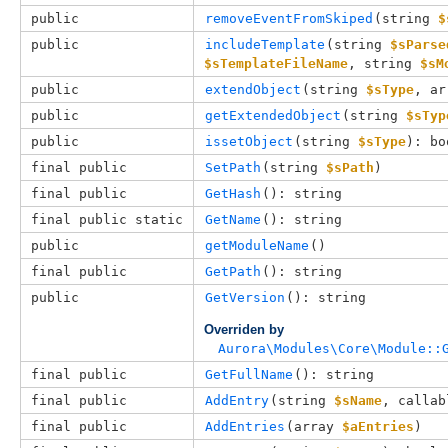
public
removeEventFromSkiped
(
string 
$
public
includeTemplate
(
string 
$sParse
$sTemplateFileName
, 
string 
$sM
public
extendObject
(
string 
$sType
, 
ar
public
getExtendedObject
(
string 
$sTyp
public
issetObject
(
string 
$sType
): bo
final public
SetPath
(
string 
$sPath
)
final public
GetHash
(): string
final public static
GetName
(): string
public
getModuleName
()
final public
GetPath
(): string
public
GetVersion
(): string
Overriden by
Aurora\Modules\Core\Module::
final public
GetFullName
(): string
final public
AddEntry
(
string 
$sName
, 
callab
final public
AddEntries
(
array 
$aEntries
)