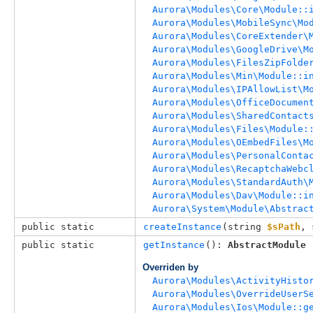
Aurora\Modules\Core\Module::
Aurora\Modules\MobileSync\Mo
Aurora\Modules\CoreExtender\
Aurora\Modules\GoogleDrive\M
Aurora\Modules\FilesZipFolde
Aurora\Modules\Min\Module::i
Aurora\Modules\IPAllowList\M
Aurora\Modules\OfficeDocumen
Aurora\Modules\SharedContact
Aurora\Modules\Files\Module:
Aurora\Modules\OEmbedFiles\M
Aurora\Modules\PersonalConta
Aurora\Modules\RecaptchaWebc
Aurora\Modules\StandardAuth\
Aurora\Modules\Dav\Module::i
Aurora\System\Module\Abstrac
public static
createInstance
(
string 
$sPath
, 
public static
getInstance
(): 
AbstractModule
Overriden by
Aurora\Modules\ActivityHisto
Aurora\Modules\OverrideUserS
Aurora\Modules\Ios\Module::g