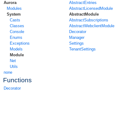
Aurora
AbstractEntries
Modules
AbstractLicensedModule
System
AbstractModule
Casts
AbstractSubscriptions
Classes
AbstractWebclientModule
Console
Decorator
Enums
Manager
Exceptions
Settings
Models
TenantSettings
Module
Net
Utils
none
Functions
Decorator