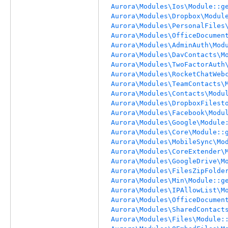
Aurora\Modules\Ios\Module::g
Aurora\Modules\Dropbox\Modul
Aurora\Modules\PersonalFiles
Aurora\Modules\OfficeDocumen
Aurora\Modules\AdminAuth\Mod
Aurora\Modules\DavContacts\M
Aurora\Modules\TwoFactorAuth
Aurora\Modules\RocketChatWeb
Aurora\Modules\TeamContacts\
Aurora\Modules\Contacts\Modu
Aurora\Modules\DropboxFilest
Aurora\Modules\Facebook\Modu
Aurora\Modules\Google\Module
Aurora\Modules\Core\Module::
Aurora\Modules\MobileSync\Mo
Aurora\Modules\CoreExtender\
Aurora\Modules\GoogleDrive\M
Aurora\Modules\FilesZipFolde
Aurora\Modules\Min\Module::g
Aurora\Modules\IPAllowList\M
Aurora\Modules\OfficeDocumen
Aurora\Modules\SharedContact
Aurora\Modules\Files\Module: