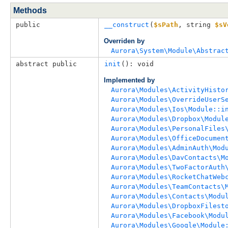
Methods
public
__construct
(
$sPath
, 
string 
$sV
Overriden by
Aurora\System\Module\Abstrac
abstract public
init
(): void
Implemented by
Aurora\Modules\ActivityHisto
Aurora\Modules\OverrideUserS
Aurora\Modules\Ios\Module::i
Aurora\Modules\Dropbox\Modul
Aurora\Modules\PersonalFiles
Aurora\Modules\OfficeDocumen
Aurora\Modules\AdminAuth\Mod
Aurora\Modules\DavContacts\M
Aurora\Modules\TwoFactorAuth
Aurora\Modules\RocketChatWeb
Aurora\Modules\TeamContacts\
Aurora\Modules\Contacts\Modu
Aurora\Modules\DropboxFilest
Aurora\Modules\Facebook\Modu
Aurora\Modules\Google\Module