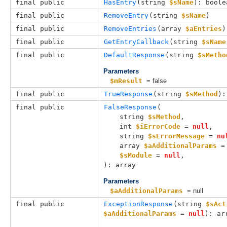
final public
HasEntry
(
string 
$sName
): boole
final public
RemoveEntry
(
string 
$sName
)
final public
RemoveEntries
(
array 
$aEntries
)
final public
GetEntryCallback
(
string 
$sName
final public
DefaultResponse
(
string 
$sMetho
Parameters
$mResult
= false
final public
TrueResponse
(
string 
$sMethod
):
final public
FalseResponse
(

string 
$sMethod
,

int 
$iErrorCode
 = 
null
,

string 
$sErrorMessage
 = 
nu
array 
$aAdditionalParams
 =
$sModule
 = 
null
,

): array
Parameters
$aAdditionalParams
= null
final public
ExceptionResponse
(
string 
$sAct
$aAdditionalParams
 = 
null
): ar