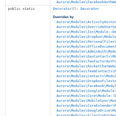
Aurora\Modules\FacebookAuthW
public static
Decorator
(): 
Decorator
Overriden by
Aurora\Modules\ActivityHisto
Aurora\Modules\OverrideUserS
Aurora\Modules\Ios\Module::D
Aurora\Modules\Dropbox\Modul
Aurora\Modules\PersonalFiles
Aurora\Modules\OfficeDocumen
Aurora\Modules\AdminAuth\Mod
Aurora\Modules\DavContacts\M
Aurora\Modules\TwoFactorAuth
Aurora\Modules\RocketChatWeb
Aurora\Modules\TeamContacts\
Aurora\Modules\Contacts\Modu
Aurora\Modules\DropboxFilest
Aurora\Modules\Facebook\Modu
Aurora\Modules\Google\Module
Aurora\Modules\Core\Module::
Aurora\Modules\MobileSync\Mo
Aurora\Modules\CoreExtender\
Aurora\Modules\GoogleDrive\M
Aurora\Modules\FilesZipFolde