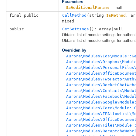
Parameters
$aAdditionalParams
= null
final public
CallMethod
(
string 
$sMethod
, 
ar
mixed
public
GetSettings
(): array|null
Obtains list of module settings for authent
Obtains list of module settings for authent
Overriden by
Aurora\Modules\Ios\Module::G
Aurora\Modules\Dropbox\Modul
Aurora\Modules\PersonalFiles
Aurora\Modules\OfficeDocumen
Aurora\Modules\TwoFactorAuth
Aurora\Modules\RocketChatWeb
Aurora\Modules\Contacts\Modu
Aurora\Modules\Facebook\Modu
Aurora\Modules\Google\Module
Aurora\Modules\Core\Module::
Aurora\Modules\IPAllowList\M
Aurora\Modules\OfficeDocumen
Aurora\Modules\Files\Module:
Aurora\Modules\RecaptchaWebc