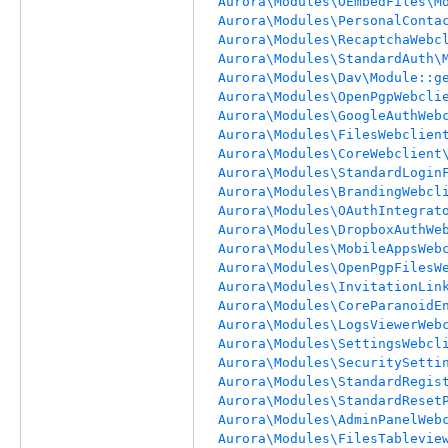
Aurora\Modules\OEmbedFiles\M
Aurora\Modules\PersonalConta
Aurora\Modules\RecaptchaWebc
Aurora\Modules\StandardAuth\
Aurora\Modules\Dav\Module::g
Aurora\Modules\OpenPgpWebcli
Aurora\Modules\GoogleAuthWeb
Aurora\Modules\FilesWebclien
Aurora\Modules\CoreWebclient
Aurora\Modules\StandardLogin
Aurora\Modules\BrandingWebcl
Aurora\Modules\OAuthIntegrat
Aurora\Modules\DropboxAuthWe
Aurora\Modules\MobileAppsWeb
Aurora\Modules\OpenPgpFilesW
Aurora\Modules\InvitationLin
Aurora\Modules\CoreParanoidE
Aurora\Modules\LogsViewerWeb
Aurora\Modules\SettingsWebcl
Aurora\Modules\SecuritySetti
Aurora\Modules\StandardRegis
Aurora\Modules\StandardReset
Aurora\Modules\AdminPanelWeb
Aurora\Modules\FilesTablevie