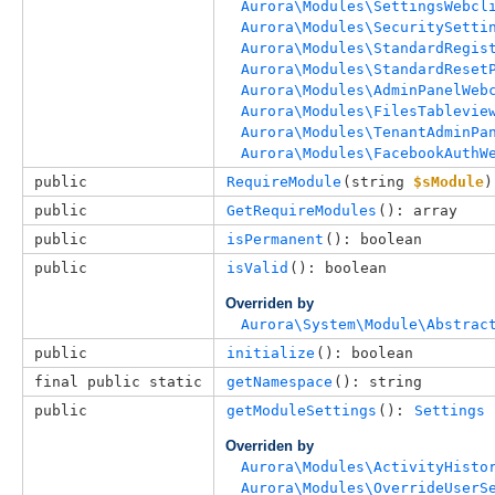
Aurora\Modules\SettingsWebcl
Aurora\Modules\SecuritySetti
Aurora\Modules\StandardRegis
Aurora\Modules\StandardReset
Aurora\Modules\AdminPanelWeb
Aurora\Modules\FilesTablevie
Aurora\Modules\TenantAdminPa
Aurora\Modules\FacebookAuthW
public
RequireModule
(
string 
$sModule
)
public
GetRequireModules
(): array
public
isPermanent
(): boolean
public
isValid
(): boolean
Overriden by
Aurora\System\Module\Abstrac
public
initialize
(): boolean
final public static
getNamespace
(): string
public
getModuleSettings
(): 
Settings
Overriden by
Aurora\Modules\ActivityHisto
Aurora\Modules\OverrideUserS